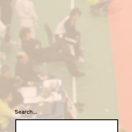
ittorio
Veneto
Search…