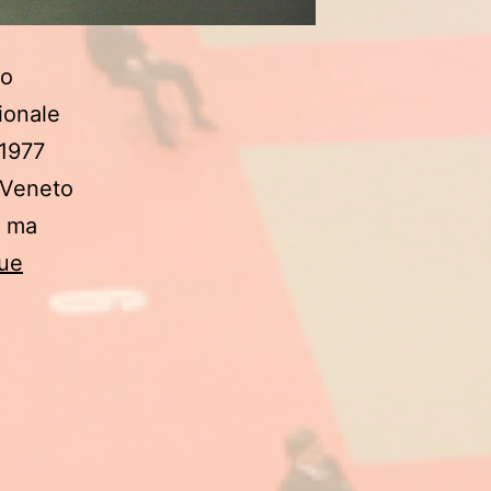
io
zionale
 1977
o Veneto
o ma
ue