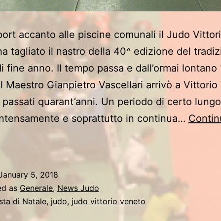
port accanto alle piscine comunali il Judo Vittor
a tagliato il nastro della 40^ edizione del tradi
i fine anno. Il tempo passa e dall’ormai lontano
l Maestro Gianpietro Vascellari arrivò a Vittori
 passati quarant’anni. Un periodo di certo lung
intensamente e soprattutto in continua…
Contin
40^
esta
i
January 5, 2018
atale
ed as
Generale
,
News Judo
el
sta di Natale
,
judo
,
judo vittorio veneto
Judo