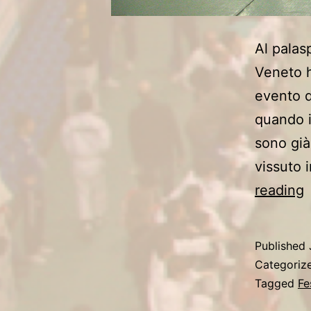
Al palas
Veneto h
evento d
quando i
sono già
vissuto 
reading
F
d
Published
N
Categoriz
d
Tagged
Fe