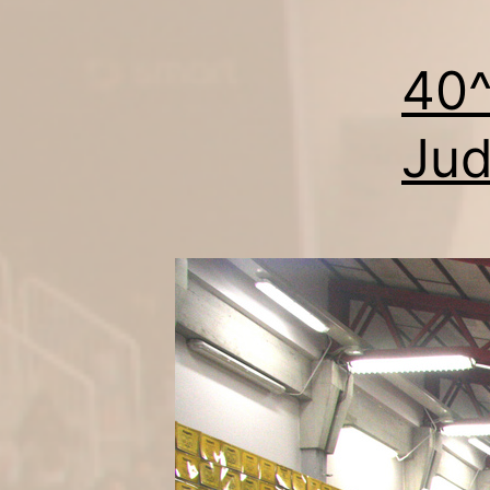
40^
Jud