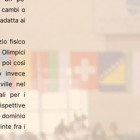
n cambi o
 adatta ai
io fisico
 Olimpici
 poi così
ò invece
ille nel
li per i
ispettive
l dominio
nte fra i