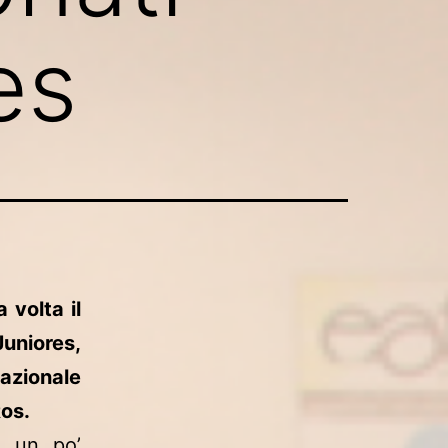
es
 volta il
Juniores,
nazionale
Ros.
è un po’