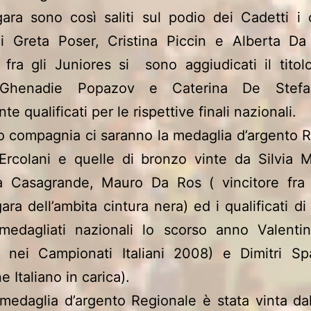
ara sono così saliti sul podio dei Cadetti i
li Greta Poser, Cristina Piccin e Alberta Da 
fra gli Juniores si sono aggiudicati il titol
 Ghenadie Popazov e Caterina De Stefani
e qualificati per le rispettive finali nazionali.
ro compagnia ci saranno la medaglia d’argento 
 Ercolani e quelle di bronzo vinte da Silvia 
a Casagrande, Mauro Da Ros ( vincitore fra l
ra dell’ambita cintura nera) ed i qualificati di 
medagliati nazionali lo scorso anno Valenti
o nei Campionati Italiani 2008) e Dimitri Sp
 Italiano in carica).
 medaglia d’argento Regionale è stata vinta d