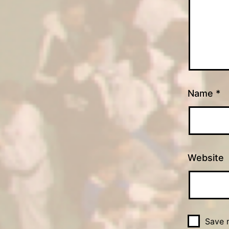
Name
*
Website
Save m