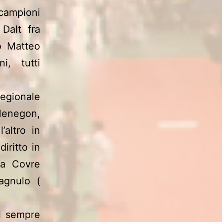
 campioni
Dalt fra
o Matteo
, tutti
Regionale
Menegon,
’altro in
diritto in
na Covre
agnulo (
al sempre