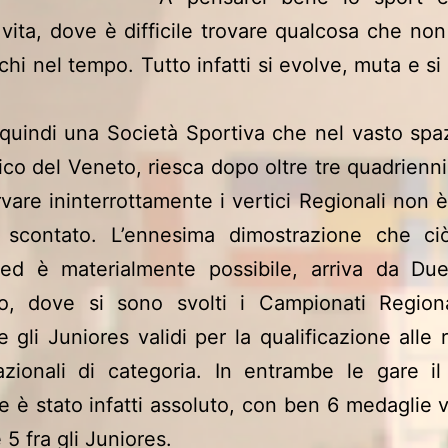
vita, dove è difficile trovare qualcosa che no
chi nel tempo. Tutto infatti si evolve, muta e si
quindi una Società Sportiva che nel vasto spaz
co del Veneto, riesca dopo oltre tre quadrienni
vare ininterrottamente i vertici Regionali non è
e scontato. L’ennesima dimostrazione che ci
ed è materialmente possibile, arriva da Duev
no, dove si sono svolti i Campionati Regiona
e gli Juniores validi per la qualificazione alle r
azionali di categoria. In entrambe le gare i
se è stato infatti assoluto, con ben 6 medaglie vi
 5 fra gli Juniores.