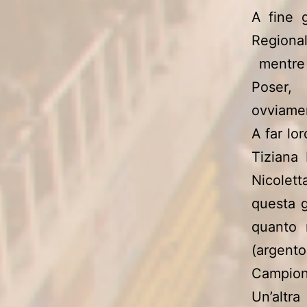
A fine g
Regiona
mentre 
Poser,
ovviament
A far lo
Tiziana
Nicolett
questa ga
quanto 
(argent
Campione
Un’altra