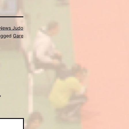
News Judo
agged
Gare
*