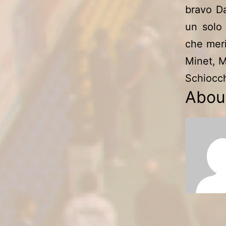
bravo Da
un solo
che meri
Minet, M
Schiocch
Abou