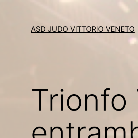
Skip
to
content
ASD JUDO VITTORIO VENETO
Trionfo 
entramb