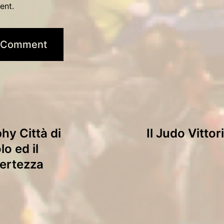
ent.
phy Città di
Il Judo Vitto
o ed il
ertezza