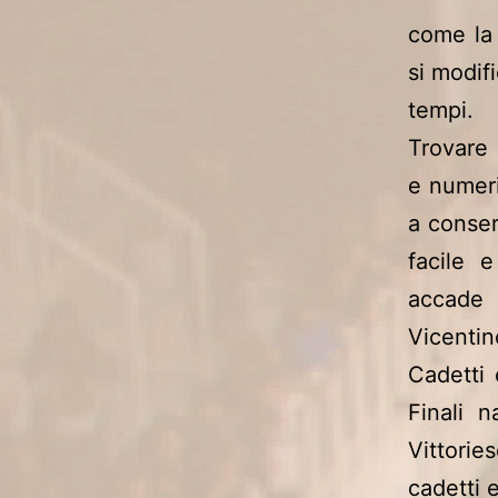
come la 
si modifi
tempi.
Trovare 
e numeri
a conser
facile 
accade 
Vicenti
Cadetti 
Finali n
Vittorie
cadetti e