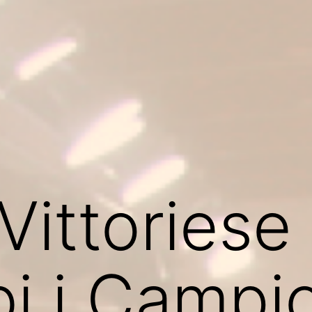
Vittoriese 
i i Campio