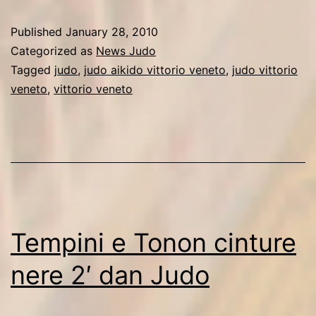
Veneto
Published
January 28, 2010
la
Categorized as
News Judo
Societa’
Tagged
judo
,
judo aikido vittorio veneto
,
judo vittorio
veneto
,
vittorio veneto
piu’
premiata
in
Regione
Tempini e Tonon cinture
nere 2′ dan Judo