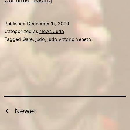
Continue reading
Trofeo
“Citta’
Published
December 17, 2009
di
Categorized as
News Judo
Porcia”
Tagged
Gare
,
judo
,
judo vittorio veneto
il
Judo
Vittorio
Veneto
vince
13
medaglie
Posts
Newer
con
pagination
15