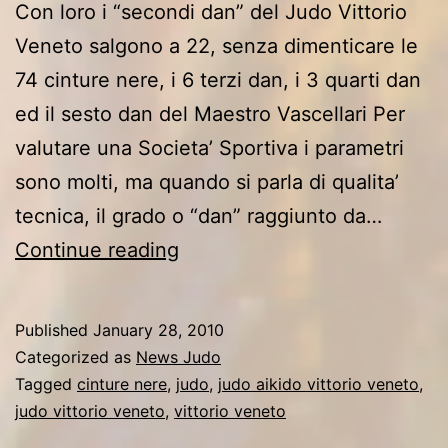
Con loro i “secondi dan” del Judo Vittorio
Veneto salgono a 22, senza dimenticare le
74 cinture nere, i 6 terzi dan, i 3 quarti dan
ed il sesto dan del Maestro Vascellari Per
valutare una Societa’ Sportiva i parametri
sono molti, ma quando si parla di qualita’
tecnica, il grado o “dan” raggiunto da…
Tempini
Continue reading
e
Tonon
Published
January 28, 2010
cinture
Categorized as
News Judo
nere
Tagged
cinture nere
,
judo
,
judo aikido vittorio veneto
,
judo vittorio veneto
,
vittorio veneto
2′