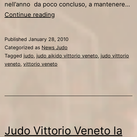
nell’anno da poco concluso, a mantenere…
“Annata
Continue reading
Storica”
per
Published
January 28, 2010
il
Categorized as
News Judo
Judo
Tagged
judo
,
judo aikido vittorio veneto
,
judo vittorio
veneto
,
vittorio veneto
Vittorio
Veneto
Judo Vittorio Veneto la