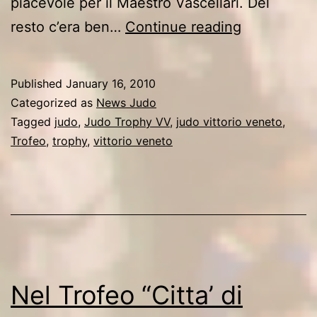
piacevole per il Maestro Vascellari. Del
E’
resto c’era ben…
Continue reading
in
arrivo
Published
January 16, 2010
il
Categorized as
News Judo
22°
Tagged
judo
,
Judo Trophy VV
,
judo vittorio veneto
,
Trofeo
,
trophy
,
vittorio veneto
Torneo
Internazion
“Judo
Vittorio
Veneto”
Nel Trofeo “Citta’ di