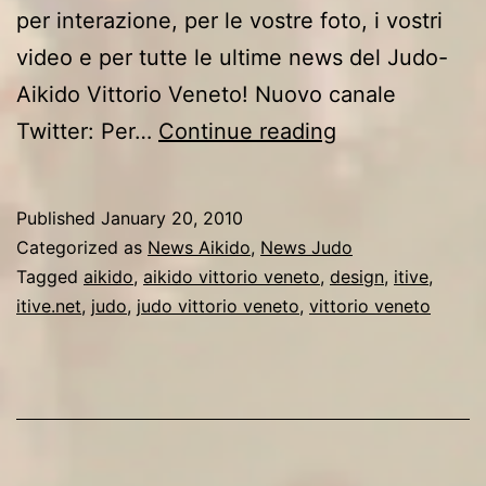
per interazione, per le vostre foto, i vostri
video e per tutte le ultime news del Judo-
Aikido Vittorio Veneto! Nuovo canale
Nuovo
Twitter: Per…
Continue reading
Sito
per
Published
January 20, 2010
il
Categorized as
News Aikido
,
News Judo
Judo-
Tagged
aikido
,
aikido vittorio veneto
,
design
,
itive
,
itive.net
,
judo
,
judo vittorio veneto
,
vittorio veneto
Aikido
Vittorio
Veneto