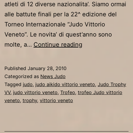
atleti di 12 diverse nazionalita’. Siamo ormai
alle battute finali per la 22^ edizione del
Torneo Internazionale “Judo Vittorio
Veneto”. Le novita’ di quest’anno sono
E’
molte, a…
Continue reading
in
arrivo
Published
January 28, 2010
l’edizione
Categorized as
News Judo
“Top”
Tagged
judo
,
judo aikido vittorio veneto
,
Judo Trophy
VV
,
judo vittorio veneto
,
Trofeo
,
trofeo Judo vittorio
del
veneto
,
trophy
,
vittorio veneto
Torneo
Internazionale
“Judo