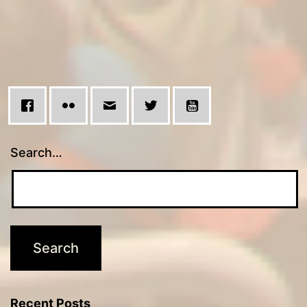
atleti
Search…
Recent Posts