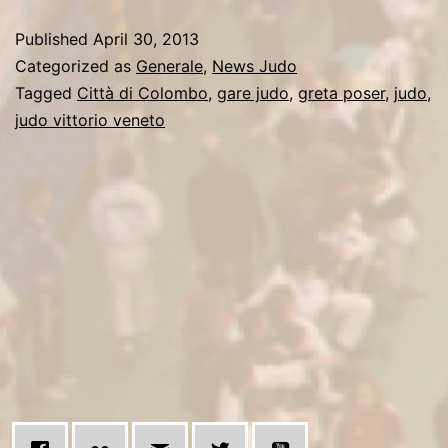
Vittor
Published
April 30, 2013
Venet
Categorized as
Generale
,
News Judo
sul
Tagged
Città di Colombo
,
gare judo
,
greta poser
,
judo
,
judo vittorio veneto
podio
anche
a
Geno