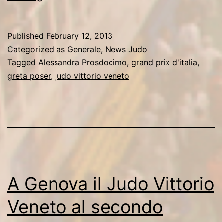
e
Poser
Published
February 12, 2013
prime
Categorized as
Generale
,
News Judo
nel
Tagged
Alessandra Prosdocimo
,
grand prix d'italia
,
greta poser
,
judo vittorio veneto
Grand
Prix
d’Italia
A Genova il Judo Vittorio
Veneto al secondo