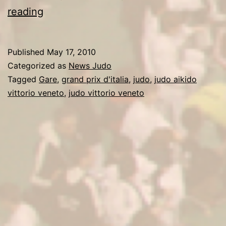
A
reading
Genova
il
Published
May 17, 2010
Judo
Categorized as
News Judo
Vittorio
Tagged
Gare
,
grand prix d'italia
,
judo
,
judo aikido
vittorio veneto
,
judo vittorio veneto
Veneto
al
secondo
posto
nel
“Grand
Prix
d’Italia”