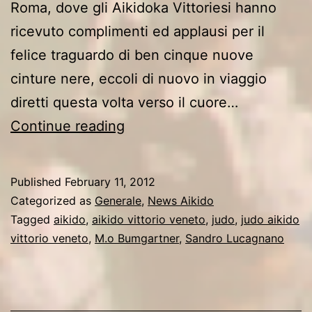
Roma, dove gli Aikidoka Vittoriesi hanno
ricevuto complimenti ed applausi per il
felice traguardo di ben cinque nuove
cinture nere, eccoli di nuovo in viaggio
diretti questa volta verso il cuore…
AIKIDOKA
Continue reading
VITTORIESI
IN
Published
February 11, 2012
TRASFERTA
Categorized as
Generale
,
News Aikido
A
Tagged
aikido
,
aikido vittorio veneto
,
judo
,
judo aikido
vittorio veneto
,
M.o Bumgartner
,
Sandro Lucagnano
BERLINO