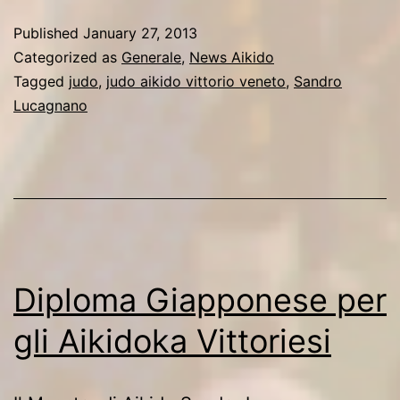
di
Published
January 27, 2013
Dife
Categorized as
Generale
,
News Aikido
Pers
Tagged
judo
,
judo aikido vittorio veneto
,
Sandro
Lucagnano
del
Judo
Aiki
Vitto
Vene
Diploma Giapponese per
gli Aikidoka Vittoriesi