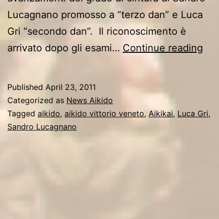
Lucagnano promosso a “terzo dan” e Luca
Gri “secondo dan”. Il riconoscimento è
AIK
arrivato dopo gli esami…
Continue reading
VI
VE
Published
April 23, 2011
SE
Categorized as
News Aikido
IN
Tagged
aikido
,
aikido vittorio veneto
,
Aikikai
,
Luca Gri
,
Sandro Lucagnano
PR
PI