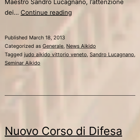
Maestro Sandro Lucagnano, l’attenzione
L’Aikido
dei…
Continue reading
Vittorio
Veneto
Published
March 18, 2013
diventa
Categorized as
Generale
,
News Aikido
internazionale
Tagged
judo aikido vittorio veneto
,
Sandro Lucagnano
,
Seminar Aikido
Nuovo Corso di Difesa