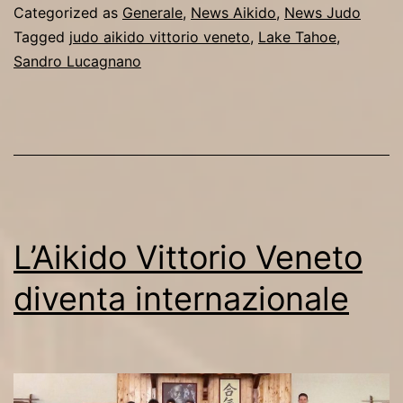
Lucagnano
Categorized as
Generale
,
News Aikido
,
News Judo
negli
Tagged
judo aikido vittorio veneto
,
Lake Tahoe
,
Sandro Lucagnano
Stati
Uniti
d’America
L’Aikido Vittorio Veneto
diventa internazionale