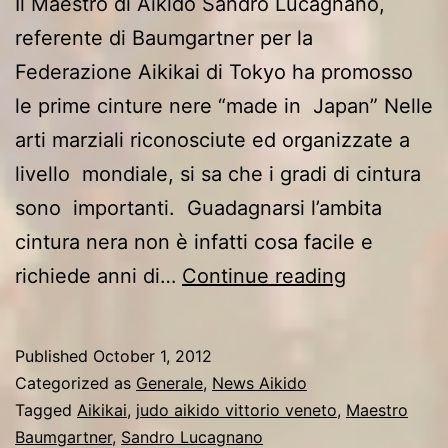
Il Maestro di Aikido Sandro Lucagnano,
referente di Baumgartner per la
Federazione Aikikai di Tokyo ha promosso
le prime cinture nere “made in Japan” Nelle
arti marziali riconosciute ed organizzate a
livello mondiale, si sa che i gradi di cintura
sono importanti. Guadagnarsi l’ambita
cintura nera non è infatti cosa facile e
Diploma
richiede anni di…
Continue reading
Giappones
per
Published
October 1, 2012
gli
Categorized as
Generale
,
News Aikido
Aikidoka
Tagged
Aikikai
,
judo aikido vittorio veneto
,
Maestro
Baumgartner
,
Sandro Lucagnano
Vittoriesi