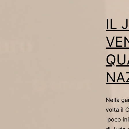
IL 
VE
QU
NA
Nella ga
volta il
poco ini