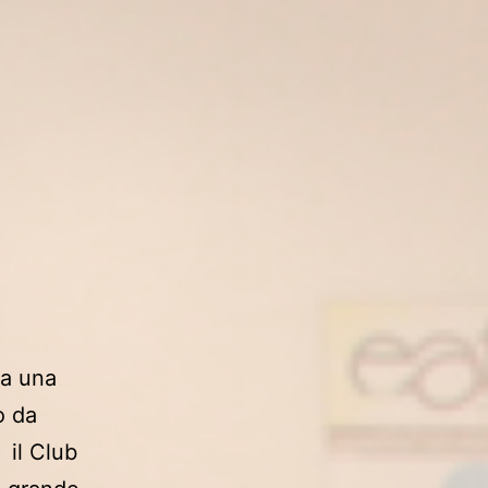
ra una
o da
 il Club