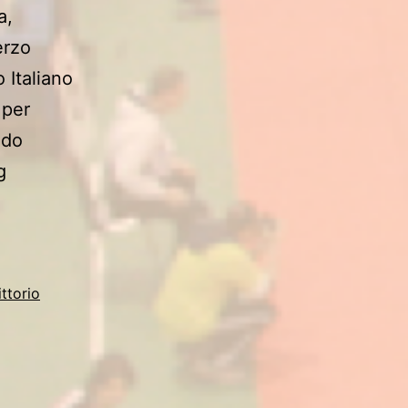
a,
erzo
 Italiano
 per
udo
ANCORA
g
PODIO
E
“TERZO
DAN”
ittorio
NAZIONALE
PER
GRETA