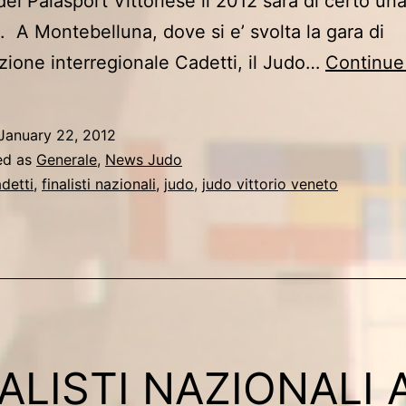
del Palasport Vittoriese il 2012 sarà di certo un
. A Montebelluna, dove si e’ svolta la gara di
azione interregionale Cadetti, il Judo…
Continue
January 22, 2012
ed as
Generale
,
News Judo
detti
,
finalisti nazionali
,
judo
,
judo vittorio veneto
ALISTI NAZIONALI 