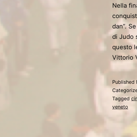
Nella fi
conquist
dan”. Se
di Judo 
questo le
Vittorio
Published
Categoriz
Tagged
ci
veneto