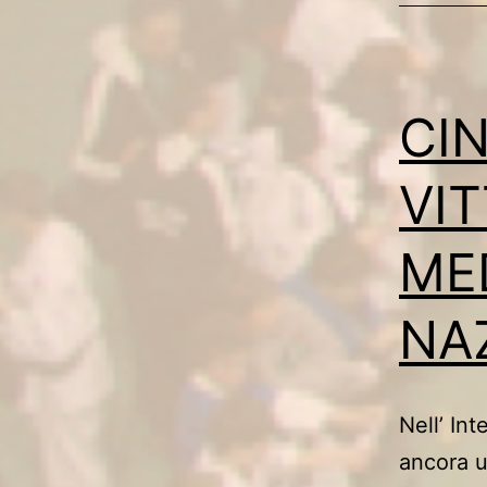
CI
VI
MED
NA
Nell’ In
ancora u