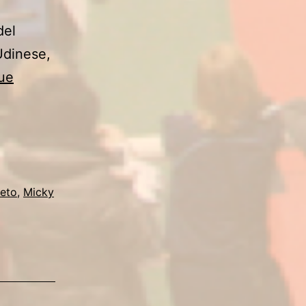
del
Udinese,
ue
neto
,
Micky