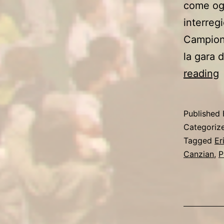
come ogn
interreg
Campiona
la gara 
reading
V
Published
Categoriz
Tagged
Er
Canzian
,
P
F