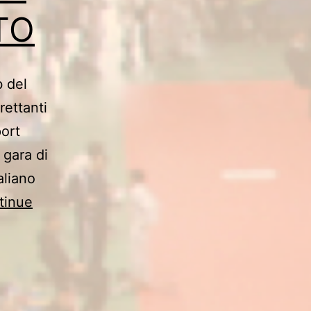
TO
b del
rettanti
port
 gara di
aliano
tinue