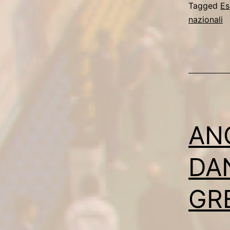
Tagged
Es
nazionali
AN
DA
GR