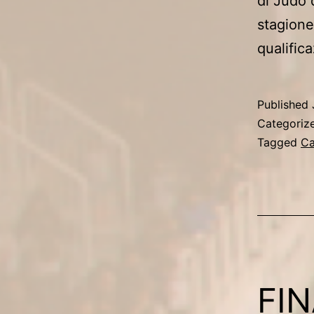
di Judo 
stagione
qualific
Published
Categoriz
Tagged
Ca
FIN