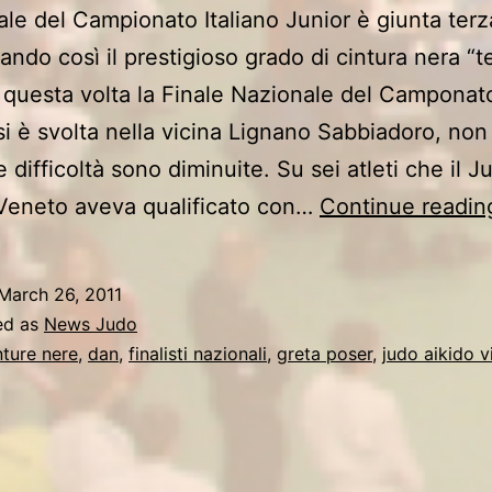
nale del Campionato Italiano Junior è giunta terz
ando così il prestigioso grado di cintura nera “t
 questa volta la Finale Nazionale del Camponato
si è svolta nella vicina Lignano Sabbiadoro, non
 difficoltà sono diminuite. Su sei atleti che il J
 Veneto aveva qualificato con…
Continue readin
March 26, 2011
ed as
News Judo
nture nere
,
dan
,
finalisti nazionali
,
greta poser
,
judo aikido v