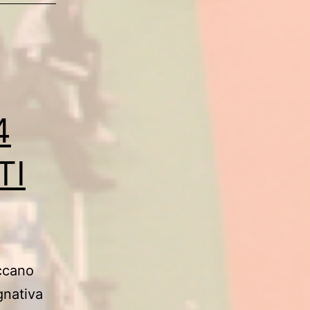
POSER
4
TI
iccano
gnativa