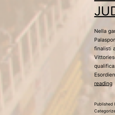
JU
Nella gar
Palasport
finalist
Vittorie
qualifica
Esordient
F
reading
Published
Categoriz