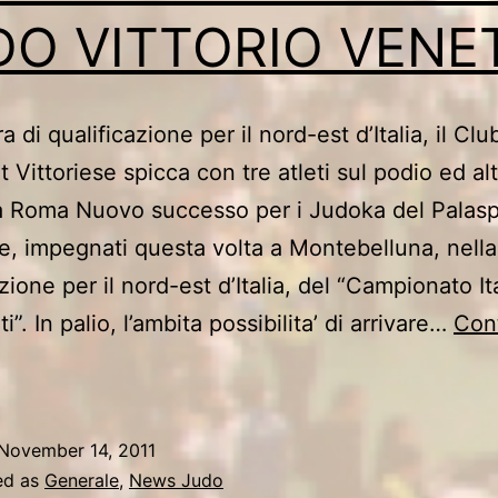
DO VITTORIO VENE
a di qualificazione per il nord-est d’Italia, il Clu
 Vittoriese spicca con tre atleti sul podio ed alt
i a Roma Nuovo successo per i Judoka del Palas
se, impegnati questa volta a Montebelluna, nella
zione per il nord-est d’Italia, del “Campionato It
i”. In palio, l’ambita possibilita’ di arrivare…
Con
INALISTI
NAZIONALI
AL
November 14, 2011
JUDO
ed as
Generale
,
News Judo