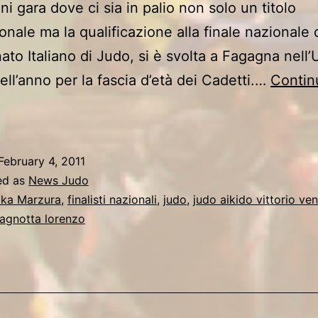
i gara dove ci sia in palio non solo un titolo
ionale ma la qualificazione alla finale nazionale 
to Italiano di Judo, si è svolta a Fagagna nell’
dell’anno per la fascia d’età dei Cadetti.…
Contin
CINQUE
JUDOKA
ITTORIESI
February 4, 2011
VINCONO
ed as
News Judo
4
ika Marzura
,
finalisti nazionali
,
judo
,
judo aikido vittorio ve
agnotta lorenzo
MEDAGLIE
E
3
INALISTI