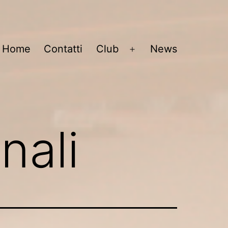
Home
Contatti
Club
News
Open
menu
onali