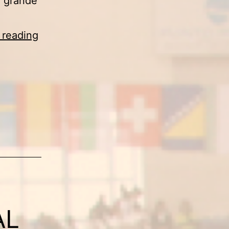
a grande
IL
 reading
JUDO
VITTORIO
VENETO
A
ROMA
CON
QUATTRO
FINALISTI
NAZIONALI
AL